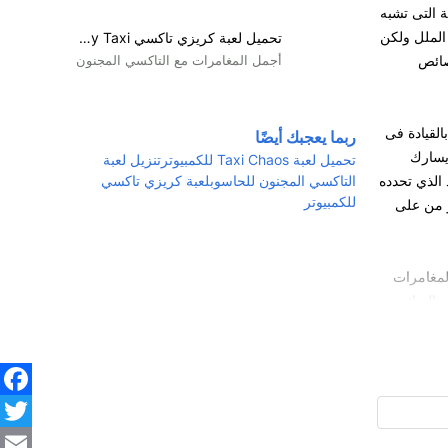
ة التى تشبه
وعدم الملل ولكن
تحميل لعبة كريزي تاكسي Crazy Taxi للكمبيوتر ديمو
صائص
أجمل المغامرات مع التاكسي المجنون
بالقيادة فى
ربما يعجبك أيضًا
ويسارك
تحميل لعبة Taxi Chaos للكمبيوتر
تنزيل لعبة
الذي تحدده
التاكسي المجنون للحاسوب
لعبة كريزي تاكسي
للكمبيوتر
 والمكافئات وسوف والآن قم بتحميل لعبه Taxi Chaos للكمبيوتر من على
ة والمغامرات
الزبائن
الى وجهتهم
ن هناك
book
هه من اجل
itter
مر الذي