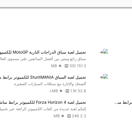
تحميل لعبة سباق الدراجات النارية MotoGP للكمبيوتر
سباق رائع ومثير بين أفضل السائقين على مستوى العال
100
151.3 MB ★
تحميل لعبة السباق StuntMANIA للكمبيوتر برابط مباشر
ألضحك والإثارة مع سباقات السيارات الصغيرة
1.1K+
52.8 MB ★
تحميل لعبة التزلج على الجليد Ski Ranger للكمبيوتر برابط مباشر
تحميل لعبة Forza Horizon 4 للكمبيوتر برابط مباشر
إليكم لعبة جديدة من العاب الكمبيوتر الرائعة عبر تحميل
246
2.3 MB ★