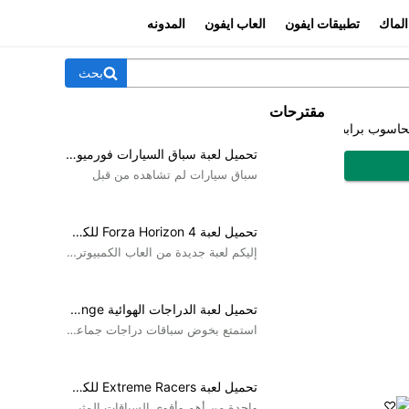
الماك
تطبيقات ايفون
العاب ايفون
المدونه
بحث
مقترحات
تحميل لعبة سباق السيارات فورميولا Formula 1: Warm-Up للكمبيوتر
سباق سيارات لم تشاهده من قبل
تحميل لعبة Forza Horizon 4 للكمبيوتر برابط مباشر
إليكم لعبة جديدة من العاب الكمبيوتر الرائعة عبر تحميل...
تحميل لعبة الدراجات الهوائية MTB Challenge للكمبيوتر
استمتع بخوض سباقات دراجات جماعية عبر الانترنت
تحميل لعبة Extreme Racers للكمبيوتر
واحدة من أهم وأقوى السباقات المثيرة على جهازك