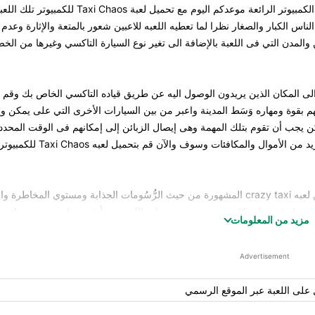
الكمبيوتر الرائعة موعدكم اليوم مع
تحميل لعبة Taxi Chaos للكمبيوتر
تلك اللعب
craz التى يعشقها الملايين من الناس الكبار والصغار نظرا لما تعطيه اللعبه للاعبين شعور بالمتعة والإثارة 
المدن التي فى اللعبة بالإضافة الى تغير نوع السيارة التاكسي وغيرها من الخ
توصل عملائك الى المكان الذين يريدون الوصول اليه عن طريق قياده التاكسي الخاص بك وقم 
هم بقوة ومهاره وَسَط المدينة واعبر من بين السيارات الأخرى التي على يمكن 
يجب أن تقوم بتلك المهمة وهى إيصال الزبائن إلى إمكانهم فى الوقت المحدد 
لك اللعبة دون أن تخسر بهذه الطريقة فقط سوف تحصل على المزيد من الأموال
هي نسخه معدله من لعبه crazy taxi المشهورة من حيث الرُّسُومات الجذابة ومستوي المخاطر
صة بك في بداية كل مستوى من مستويات اللعبة وتبدأ في رحله ممتعه مع اغرب 
مزيد من المعلومات
لمحدد الذي لا يمكن تخطيه وإلا سوف تخسر المستوي وتخسر اللعبة .
جرة القديمة والذي يقوم على ركوب التاكسي في مدينه خياليه ومزدحمه لتوصل الزائن 
Advertisement
عليك مواجهه بعض الصعوبات التي سوف تواجهها في أثناء الرحلة بالإضافة إلى أ
تاكسي دون أن يدفع لك الأجرة .
على اللعبة عبر الموقع الرسمي
ا عبر شوارع المدينة المزدحمة ويتغلب على العقبات المتنوعة التى سوف تواج
لمباني المرتفعة أو أن تتخطي إشارات المرور أو أن تقود فوق مستوي المياه الأ