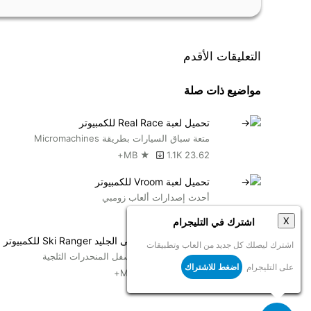
التعليقات الأقدم
مواضيع ذات صلة
تحميل لعبة Real Race للكمبيوتر
متعة سباق السيارات بطريقة Micromachines
1.1K+
23.62 MB ★
تحميل لعبة Vroom للكمبيوتر
أحدث إصدارات ألعاب زومبي
1.3K+
8 MB ★
X
التزلج بسرعة كاملة أسفل المنحدرات الثلجية
اضغط للاشتراك
1.2K+
417.27 MB ★