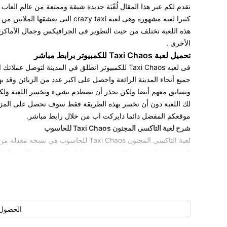
نقدم لكم عبر هذا المقال لُعْبَة جديدة شيقة وممتعة من عالم العاب 
كثيرا لعبه مشهوره وهى لعبة y taxi
هذه اللعبة تختلف من حيث التطوير فى الجرافيكس وجمال الأماكن و
الأخرى .
تحميل لعبة Taxi Chaos للكمبيوتر برابط مباشر
فى لعبه Taxi Chaos للكمبيوتر انطلق في المدينة ل
جميع أنحاء المدينة الرائعة واحصل على اكبر عدد من الزبائن وقد ب
وتسابق معهم أيضا ولكن بحذر أن تصطدم بشيء وتخسر اللعبة ولكن 
موقعكم المفضل دائما
دايركت اب
من خلال رابط مباشر.
شرح لعبة التاكسي المجنون Taxi Chaos للحاسوب
لعبة التاكسي المجنون Taxi Chaos للحاسوب
الموجودة بها حيث مع اللعبة سوف يمكنك ركوب سياره الأجرة الخا
الذين سوف يرافقونك في الرحلة لتوصلهم إلى إمكانهم فى الوقت ا
لعبه taxi chaos تسير على خطي نفس العاب سيارات الأ
سواء كان داخل المدينة او خارجها ولكن في أثناء ذلك سوف يتحتم 
وقت محدد لكل مهمه وإذا تخطيته سوف ينفد صبر الزَّبُون ويغادر ال
الحصول 
هدف اللعبة الأساسي هو الفوز بالمستوي بمعني أن يقود بسرعه جد
توصيل الزبائن إلى أماكنهم في اسرع وقت كما يمكنك القيادة فوق ا