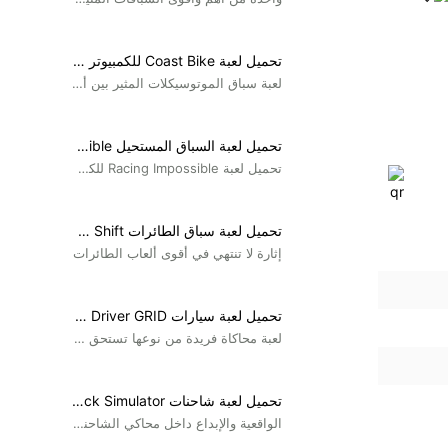
تحميل لعبة Coast Bike للكمبيوتر برابط مباشر
لعبة سباق الموتوسيكلات المثير بين أفضل اللاعبين
تحميل لعبة السباق المستحيل Racing Impossible للكمبيوتر
تحميل لعبة Racing Impossible للكمبيوتر مجانا او لعبه السباق...
تحميل لعبة سباق الطائرات EXO Shift للكمبيوتر
إثارة لا تنتهي في أقوى ألعاب الطائرات
تحميل لعبة سيارات Race Driver GRID للكمبيوتر
لعبة محاكاة فريدة من نوعها تستحق التجربة
تحميل لعبة شاحنات German Truck Simulator للكمبيوتر ديمو
الواقعية والإبداع داخل محاكي الشاحنات الألمانية