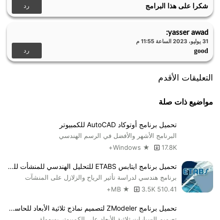
رد
شكرا على هذا البرامج
يسمح لك البرنامج والاستفادة قدر الإمكان من موارد حاسوبك.
يوجد من ضمن ما يوفره البرنامج مضلعات لن تضاف إلا لو إحتجت
:
yasser awad
إليها في النحت.
31 يوليو، 2023 الساعة 11:55 م
حمل مفتاح ALT والفأر يسمح لك بتدوير الكرة.
رد
good
يمكنك من خلال أزرار الماوس اليمنى واليسرى تحريك الكاميرا
وتفعيل أداة النحت الخاصة بك.
التعليقات الأقدم
يمكنك سحب الطين لتشكيل الأشكال، أو يمكنك النحت في الداخل.
يوجد زران أيمن وأيسر مهمتهما سحب الأشكال داخل البرنامج كما
مواضيع ذات صلة
يمكنكم عكسهم.
يدعم البرنامج نظام تشغيل
Windows 7 / Windows 7 64 /
تحميل برنامج أوتوكاد AutoCAD للكمبيوتر
Windows 8 / Windows 8 64 / Windows 10 / Windows 10
البرنامج الأشهر والأفضل في الرسم الهندسي
64.
Windows ★
17.8K+
تحميل برنامج ايتابس ETABS للتحليل الهندسي للمنشأت للكمبيوتر برابط مباشر
برنامج هندسي لدراسة تأثير الرياح والزلازل على المنشآت
3.5K+
510.41 MB ★
تحميل برنامج ZModeler لتصميم نماذج ثلاثية الأبعاد للحاسوب
تصميم السيارات ثلاثية الأبعاد على الكمبيوتر بسهولة