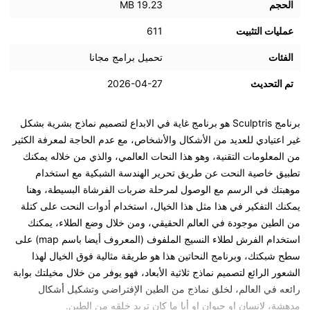
الحجم
19.23 MB
عمليات التثبيت
611
الفئات
تحميل برامج مجانا
تم التحديث
2026-04-27
برنامج Sculptris هو برنامج غاية في الابداع لتصميم نماذج بشرية بشكل
غير اعتيادي للعديد من الأشكال والأشخاص، مع عدم الحاجة لمعرفة الكثير
من المعلومات التقنية، وهو هذا النحات العالمي، والذي من خلاله يمكنك
تطبيق خاصية النحت عن طريق تحرير الهندسة الشبكية مع استخدام
موهبتك في الرسم مع الوصول لمرحلة ضربات الفرشاة البسيطة، وهنا
يمكنك التفكير في هذا مثل هذا الخيال، استخدام أدوات النحت على كتلة
من الطين موجودة في العالم الحقيقي، ومن خلال وضع الطلاء، يمكنك
استخدام الفرش لطلاء النسيج الملفوف (المعروف أيضا باسم map) على
سطح شبكتك، وبرنامج النحاتين هذا هو طريقة مثالية فوق الخيال لهذا
الشعور الرائع لتصميم نماذج ثلاثية الأبعاد، فهو يوفر من خلال مخيلتك بوابة
رائعه في العالم، لخلق نماذج من الطين الإفتراضي وتشكيل أشكال
مدهشة، لإنسان او حيوان او أيا ما كان تريد خلقه من الطين.