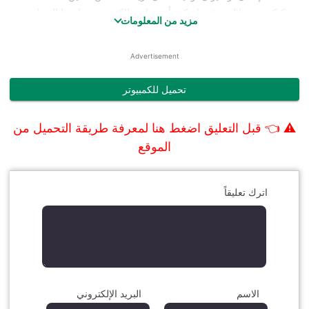
ويمكنكم من خلال موقع
دايركت أب
متابعة الكثير من برامجنا المتطورة
مزيد من المعلومات
حديثاً للكمبيوتر من خلال زيارة قسم تحميل برامج الكمبيوتر 2020 برابط
تحميل مباشر، كما يمكنكم الآن متابعة شرح كل مايخص احدث برامجنا
Advertisement
للكمبيوتر للنحت ثلاثي الابعاد.
:: تنزيل احدث برامج نحت الاجسام ثلاثي الابعاد للحاسوب برنامج
تحميل للكمبيوتر
Sculptris برابط تحميل مباشر من رابيد شير ::
يجعل المستخدم أكثر إبداعاً، وإبراز للابتكار والإبحار في الخيال، من خلال
⚠ 👈
قبل التعليق اضغط هنا لمعرفة طريقة التحميل من
بعض الادوات والامكانيات الموجودة في البرنامج ، وفي لحظات بسيطة
يمكنك الغوص في خيالك لاكتشاف أعماق جديدة داخلك، ويقوم البرنامج
الموقع
بعرض طريقتين للتصميم والنحت لكي تستطيع استيعاب تفضيلاتك بشكل
إفتراضي، ومن خلال بعض ضوابط الملاحة
ZBrush
يمكنك الضغط
اترك تعليقاً
بالماوس على الناحية اليمنى من واجهة البرنامج للإبحار في الملاحة الحرة
التعليق
للتصميم، كما يمكنك تشغيل أو إيقاف الملاحة الاصليه اي النموذج الأصلي،
والإبحار بخيالك للوصول لمستويات الإبداع الحر.
:: تحميل برنامج Sculptris للنحت ثلاثي الابعاد للحاسوب برابط
مباشر ::
برنامج النحت ثلاثي الابعاد برنامج بسيط وسهل وفي متناول الجميع ولكنه
الاسم
البريد الإلكتروني
لن يستطيع أن يخلق منك فناناً لتشكيل أشكال ونماذج حرة، ولكن من