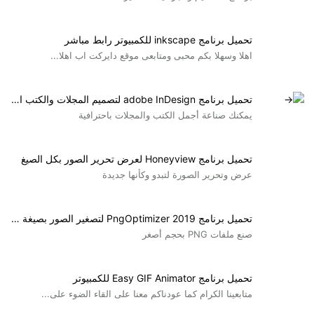
تحميل برنامج inkscape للكمبيوتر رابط مباشر
اهلا وسهلا بكم محبى ومتابعى موقع دايركت اب اهلا...
تحميل برنامج adobe InDesign لتصميم المجلات والكتب الإلكترونية
يمكنك صناعة أجمل الكتب والمجلات باحترافية
تحميل برنامج Honeyview لعرض تحرير الصور بكل الصيغ
عرض وتحرير الصورة لتبدو وكأنها جديدة
تحميل برنامج PngOptimizer 2019 لتصغير الصور بصيغة PNG
صنع ملفات PNG بحجم أصغر
تحميل برنامج Easy GIF Animator للكمبيوتر
متابعينا الكرام كما عودناكم معنا على القاء الضوء على...