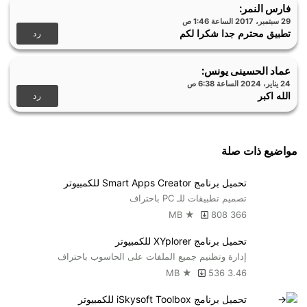
استكشاف الكرة الأرضية بتمريرة من إصبعك حيث :
فارس النمر
:
29 سبتمبر، 2017 الساعة 1:46 ص
Google Earth يمكنك التجول عبر الجو في رحلة ثلاثية الأبعاد لزيارة
رد
تطبيق محترم جدا شكرا لكم
مدن مثل نيويورك وطوكيو وروما .
Google Earth يمكنك الاطلاع على تفاصيل حول العالم على
عماد الحسينى يونس
:
مستوى الشارع من خلال ميزة التجوّل الافتراضي المدمجة .
24 يناير، 2024 الساعة 6:38 ص
Google Earth يمكنك استخدام ميزة Tour Guide لاستكشاف
رد
الله اكبر
الأماكن الجديدة والمثيرة .
Google Earth يمكنك تصفح طبقات مثل Wikipedia أو الصور
للتعرف على مزيد من المعلومات حول المكان المطلوب .
مواضيع ذات صلة
Google Earth يمكنك الانتقال إلى معرض الخرائط للبحث عن
خرائط مثيرة، على سبيل المثال مخطط للزلازل في الوقت الفعلي،
تحميل برنامج Smart Apps Creator للكمبيوتر
والطائرات في الجو، وللاطلاع على مسارات المشي لمسافات
تصميم تطبيقات للـ PC باحتراف
طويلة، وغير ذلك الكثير .
808
366 MB ★
تحميل برنامج XYplorer للكمبيوتر
إدارة وتظنيم جميع الملفات على الحاسوب باحتراف
536
3.46 MB ★
تحميل برنامج iSkysoft Toolbox للكمبيوتر