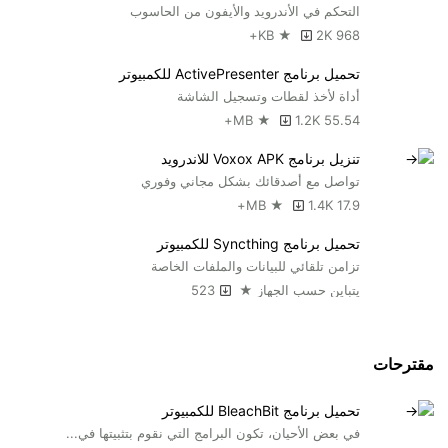
التحكم في الأندرويد والأيفون من الحاسوب
2K+
968 KB ★
تحميل برنامج ActivePresenter للكمبيوتر
أداة لأخذ لقطات وتسجيل الشاشة
1.2K+
55.54 MB ★
تنزيل برنامج Voxox APK للاندرويد
تواصل مع أصدقائك بشكل مجاني وفوري
1.4K+
17.9 MB ★
تحميل برنامج Syncthing للكمبيوتر
تزامن تلقائي للبيانات والملفات الخاصة
يتباين حسب الجهاز ★
523
مقترحات
تحميل برنامج BleachBit للكمبيوتر
في بعض الأحيان، تكون البرامج التي نقوم بتثبيتها في...