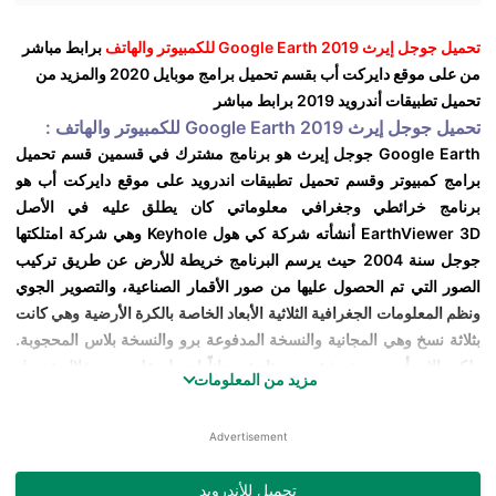
تحميل جوجل إيرث 2019 Google Earth للكمبيوتر والهاتف
برابط مباشر
من على موقع
دايركت أب
بقسم
تحميل برامج موبايل
2020
والمزيد من
تحميل تطبيقات أندرويد 2019 برابط مباشر
تحميل جوجل إيرث 2019 Google Earth للكمبيوتر والهاتف :
Google Earth جوجل إيرث هو برنامج مشترك في قسمين قسم
تحميل
برامج كمبيوتر
وقسم
تحميل تطبيقات اندرويد
على موقع
دايركت أب
هو
برنامج خرائطي وجغرافي معلوماتي كان يطلق عليه في الأصل
EarthViewer 3D أنشأته شركة كي هول Keyhole وهي شركة امتلكتها
جوجل سنة 2004 حيث يرسم البرنامج خريطة للأرض عن طريق تركيب
الصور التي تم الحصول عليها من صور الأقمار الصناعية، والتصوير الجوي
ونظم المعلومات الجغرافية الثلاثية الأبعاد الخاصة بالكرة الأرضية وهي كانت
بثلاثة نسخ وهي المجانية والنسخة المدفوعة برو والنسخة بلاس المحجوبة.
ولكن الان أصبحت نسخة برو متاحة مجاناً احصل عليه من خلال
تحميل
مزيد من المعلومات
برامج كمبيوتر 2020 برابط مباشر مجانا
.
تم إعادة نشر المنتج باسم جوجل إيرث Google Earth في عام 2005، وهو
Advertisement
الآن متاح للاستخدام علي الحواسب الشخصية بنظام تشغيل ويندوز 2000
والأحدث، ونظم تشغيل ماك X 10.3.9 والأحدث، ونظام تشغيل لينوكس
تحميل للأندرويد