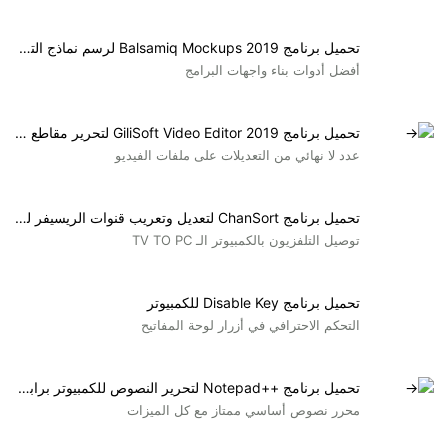
تحميل برنامج Balsamiq Mockups 2019 لرسم نماذج التطبيقات
أفضل أدوات بناء واجهات البرامج
تحميل برنامج GiliSoft Video Editor 2019 لتحرير مقاطع الفيديو
عدد لا نهائي من التعديلات على ملفات الفيديو
تحميل برنامج ChanSort لتعديل وتعريب قنوات الريسيفر للكمبيوتر
توصيل التلفزيون بالكمبيوتر الـ TV TO PC
تحميل برنامج Disable Key للكمبيوتر
التحكم الاحترافي في أزرار لوحة المفاتيح
تحميل برنامج ++Notepad لتحرير النصوص للكمبيوتر برابط مباشر
محرر نصوص أساسي ممتاز مع كل الميزات