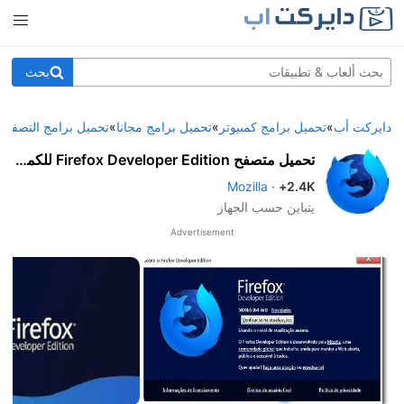
بحث
دايركت أب
»
تحميل برامج كمبيوتر
»
تحميل برامج مجانا
»
تحميل برامج التصفح
»
تحميل متصفح Firefox Developer Edition للكمبيوتر
Mozilla
·
2.4K+
يتباين حسب الجهاز
Advertisement