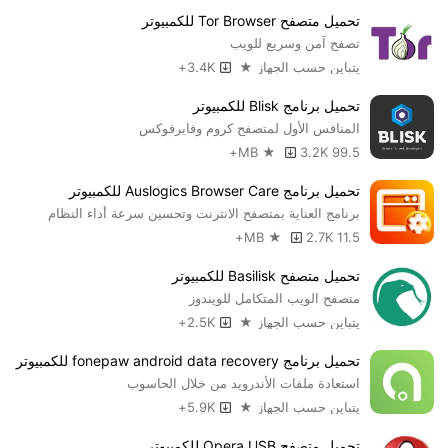
توزيعات لينكس.
تحميل متصفح Tor Browser للكمبيوتر
تصفح آمن وسريع للويب
يتباين حسب الجهاز ★
3.4K+
النسخة المتطورة من متصفح فايرفوكس
تحميل متصفح Firefox
Developer Edition للحاسوب ماك وويندوز -
Firefox Developer
تحميل برنامج Blisk للكمبيوتر
Edition
هو أقوى متصفح متطور تستطيع استخدامه وتصفح كل المواقع
المنافس الأول لمتصفح كروم وفايرفوكس
من خلال مميزاته الكثيرة، واعداداته قليلة، وتحميله لا يحتاج منك أي
3.2K+
99.5 MB ★
مجهود، متصفح
Firefox Developer Edition
الأكثر من خيالي فهو ليس
تحميل برنامج Auslogics Browser Care للكمبيوتر
مثل جميع المتصفحات حتى ليس مثل متصفح
“firefox”
العادي.
برنامج العناية بمتصفح الانترنت وتحسين سرعة أداء النظام
يستطيع استخدامه من يحبون المتصفحات المتطورة، من حيث صغر
2.7K+
11.5 MB ★
حجمه، وسعته العالية في التحميل، وحتي أشكال الثيمات مختلفة عن أي
متصفح آخر، ويسعد موقع
دايركت أب
، أن يقدم لكم شرحا كاملاً لمُتصفحاً
تحميل متصفح Basilisk للكمبيوتر
متطوراً عن كل المتصفحات الأُخرى، المعروفة عالمياً لما يتميز به من
متصفح الويب المتكامل للويندوز
مُواصفات وخواص، فتابعو معنا هذا المقال من خلال قسم
تنزيل برامج
يتباين حسب الجهاز ★
2.5K+
الماك
مع المزيد من
تحميل برامج كمبيوتر 2020 برابط مباشر
تحميل برنامج fonepaw android data recovery للكمبيوتر
أهم المميزات الجديدة للمتصفح المتطور Firefox Developer
استعادة ملفات الأندرويد من خلال الحاسوب
Edition للماك :
يتباين حسب الجهاز ★
5.9K+
يتميز متصفح “
فايرفوكس”
ديفلوبر النسخة المطورة بسرعته في
تحميل متصفح Opera USB للكمبيوتر