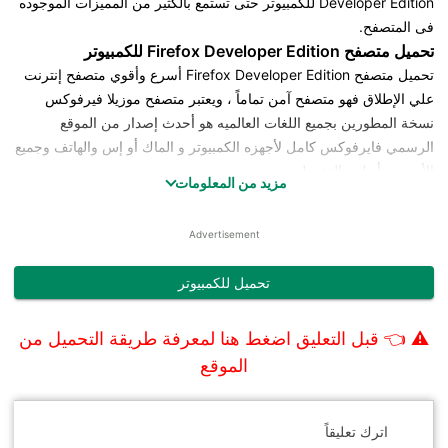
Developer Edition للكمبيوتر حتى تستمع بالكثير من المميزات الموجوده
فى المتصفح.
تحميل متصفح Firefox Developer Edition للكمبيوتر
تحميل متصفح Firefox Developer Edition أسرع وأقوي متصفح إنترنت
علي الإطلاق فهو متصفح آمن تماماً ، ويعتبر متصفح موزيلا فيرفوكس
نسخة المطورين بجميع اللغات العالميه هو أحدث إصدار من الموقع
الرسمي فايرفوكس كامل لأجهزه الكمبيوتر و الماك أو إس والهاتف وجميع
الأجهزة وأنظمة التشغيل.
مزيد من المعلومات
بالإضافه الى ان برنامج التصفح العملاق Firefox Developer Edition ليس
كمتصفح فايرفوكس العادي لأنه يمتاز بمميزات رائعة وخصائص كثيره
Advertisement
ليست موجودة في الفايرفوكس المشهور الذي نعرفه ونستخدمه علي
الكمبيوتر في عمليه تصفح الإنترنت كما يعتبر أفضل وأسرع متصفح إنترنت
تحميل للكمبيوتر
آمن علي الإطلاق لما يحتويه من وظائف تساعد المستخدمين فى عمليه
التصفح والتى سوف نعرضها عليكم فى هذا المقال كما نساعدكم فى
⚠ 👈
قبل التعليق اضغط هنا لمعرفة طريقة التحميل من
تحميل المتصفح من خلال رابط مباشر على موقع دايركت اب .
شرح البرنامج
الموقع
الجميع يعرف المتصفح الشهير فايرفوكس ولكننا سوف نتحدث عن متصفح
فايرفوكس النسخة الخاصة بالمطورين Firefox Developer Edition والتي
اترك تعليقاً
تعمل على تحسين تجربة التصفح الخاصة بالمطور على شبكه الويب