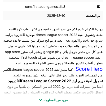
com.firsttouchgames.dls3
ID
تم التحديث
2025-12-10
زوارنا الكرام نقدم لكم في هذه التدوينة لعبة من اكثر العاب كرة القدم
متعة وتشويق لعبة
dream league soccer
2022 مهكرة للاندرويد برابط
سريع جدا apk والايفون ios ، لعبة دريم ليج سوكر من تمتلك قاعدة ضخمة
من المستخدمين والتحميلات حيث تخطى عدد تحميلها 50 مليون تحميل
على كل من متجر جوجل بلاي google play ومتجر اب ستور app store
، لعبة dream league soccer من تطوير شركة first touch المختصة
بتطوير ألعاب الفيديو والمحاكاة وهي نفس الشركة المطورة للعبة
Score Hero
، كما تتميز لعبة dream league soccer 2022بالكثير
من المميزات القوية مثل الجرافيك عالي الدقة الذي تتمتع به اللعبة.
تحميل لعبة دريم ليج Dream League Soccer 2022للأندرويد
ايضا من مميزات
لعبة دريم ليج 2022
انه من الممكن ان تلعبها من دون
اتصال بالإنترنت عكس معظم العاب كرة القدم الحديثة ، كما تتضمن اللعبة
مجموعة ضخمة جدا من الاندية والفرق من دول ودوريات مختلفة مع
مزيد من المعلومات
امكانية انشاء فريق جديد كلياً ، سنشرح لكم جوانب كثيرة داخل لعبة دريم