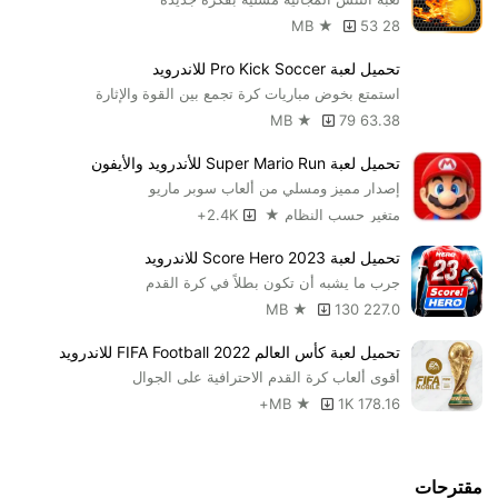
بالكرة ، امر عرقلة اللاعب الخصم.
53
28 MB ★
مميزات لعبة Dream League Soccer
تحميل لعبة Pro Kick Soccer للاندرويد
استمتع بخوض مباريات كرة تجمع بين القوة والإثارة
من اكثر العاب كرة القدم محاكاة وواقعية .
79
63.38 MB ★
تشكيلة ضخمة من الاندية الكبيرة والمنتخبات العالمية.
اللعبة مجانية في جميع مراحلها.
تحميل لعبة Super Mario Run للأندرويد والأيفون
تحديثات مستمرة لقوائم الأندية والمنتخبات وتحديثات لقدرات
إصدار مميز ومسلي من ألعاب سوبر ماريو
اللاعبين.
متغير حسب النظام ★
2.4K+
العديد من أنماط اللعب الرائعة التي يمكنك تجرِبة اي منهم.
سهولة كبيرة في عملية التحكم في اللعب أو الكنترول.
تحميل لعبة Score Hero 2023 للاندرويد
جرب ما يشبه أن تكون بطلاً في كرة القدم
يمكنك انشاء فريقك الخاص والسير به في طريق تحقيق البطولات
130
227.0 MB ★
تحميل لعبة Dream League Soccer 2022مهكرة للاندرويد
تحميل لعبة كأس العالم 2022 FIFA Football‏ للاندرويد
لعبة Dream League Soccer 2022لعبة من ضمن ألعاب دوري احلام
أقوى ألعاب كرة القدم الاحترافية على الجوال
كرة القدم العالمية في نسختها المعدلة والتي تعمل على هزيمة العمالقة
1K+
178.16 MB ★
من أمثال بيس وفيا، وهي من ضمن الألعاب الجديدة التي قد تم تصميمها
على غرار FIFA 20، وتُقدم لعبة دريم ليج سوكر 2022 مجموعه من
المميزات الجديدة بنظرة جديدة مبنية على فريق أحلامك من خلال أكثر من
مقترحات
3500 لاعب مرخص للعبة الفيفا، حيث يمكن من خلال اللعبة اتخاذ