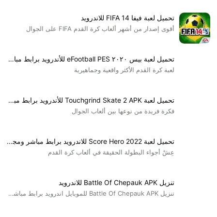
اللاعبين إلى أفضل ملعب واللعب ضد أفضل نوادي كرة قدم في العالم،
تحميل لعبة فيفا FIFA 14 للاندرويد
وتوفر اللعبة طرق جديدة من الحركة من خلال الرسومات المثيرة في
أقوى إصدار من أشهر ألعاب كرة القدم FIFA على الجوال
اللعبة، وإمكانية لعبها بطريقة 3D لكي يتمتع اللاعب بتكوين فريق دوري
الأحلام والفوز بأفضل الجوائز العالمية.
ويسعد موقع
دايركت أب
أن يُقدم لكم اليوم اللعبة التي طال انتظارها وهي
تحميل لعبة بيس ٢٠٢٠ eFootball PES للأندرويد برابط مباشر
لعبة دريم ليج سوكر 2022 وهي لعبة دوري الاحلام لكرة القدم العالمية
لعبة كرة القدم الأكثر واقعية وجماهيرية
لكل مايخص اللعبة من شرح سماتها ومميزاتها وطريقة اللعب، وطريقة
تكوين فريق خاص لكرة القدم، ويمكنكم ايضًا متابعة كل ما نقدمة من
جديد الألعاب من خلال زيارة قسم
تحميل ألعاب الاندرويد 2022 برابط
تحميل لعبة Touchgrind Skate 2 APK للأندرويد برابط مباشر
تحميل مباشر.
فكرة فريدة من نوعها بين ألعاب الجوال
تحميل لعبة Dream League Soccer 2022 مهكرة للاندرويد برابط مباشر
دريم ليج سوكر 2022
هي لعبة يلعبها الكثير من اللاعبين لكي يقاتلون من
تحميل لعبة Score Hero 2022 للاندرويد برابط مباشر ومجاني
أجل الفوز بشرف، فهي أفضل لعبة كرة قدم تُلعب على جميع المنصات
عِشْ أجواء البطولة الحقيقة في ألعاب كرة القدم
مثل أندرويد ، آيفون ، بي سي ، إكس بوكس ، بلاي ستيشن، لعبة دوري
الاحلام قد أحدثت ثورة في تجربة لعب كرة القدم بطريقة حديثة من خلال
تفعيل الملعب الخاص بك مع مرافق من الطراز العالمي.
تنزيل Battle Of Chepauk APK للاندرويد
Dream League Soccer
لعبة تقدم لك رسوما متحركة بشكل مبدع
تنزيل Battle Of Chepauk APK للموبايل اندرويد برابط مباشر...
لتحسين الذكاء الاصطناعي، من خلال الحزمة المقدمة للعبة كرة القدم
المثالية لكل مستخدمي الأندرويد، حيث يمكنك ان تُمتع عينيك بأفضل مظهر