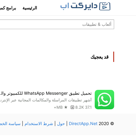
الرئيسية
برامج كمب
قد يعجيك
تحميل تطبيق enger
أشهر تطبيق
8.2K+
37.1 MB ★
© 2020
DirectApp.Net
|
حول
|
شرط الاستخدام
|
سياسة الخص