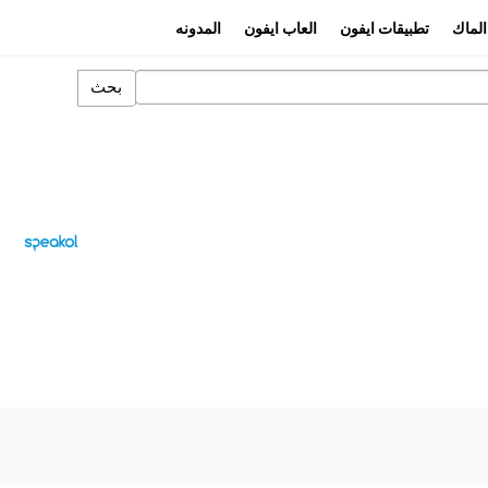
الماك
تطبيقات ايفون
العاب ايفون
المدونه
بحث