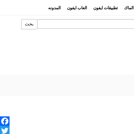
الماك
تطبيقات ايفون
العاب ايفون
المدونه
بحث
book